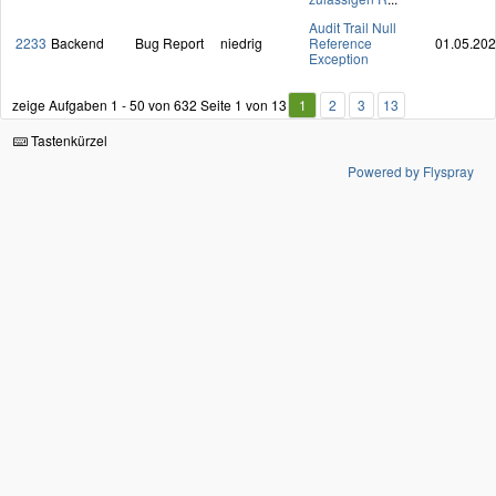
Audit Trail Null
2233
Backend
Bug Report
niedrig
Reference
01.05.20
Exception
zeige Aufgaben 1 - 50 von 632
Seite 1 von 13
1
2
3
13
Tastenkürzel
Powered by Flyspray