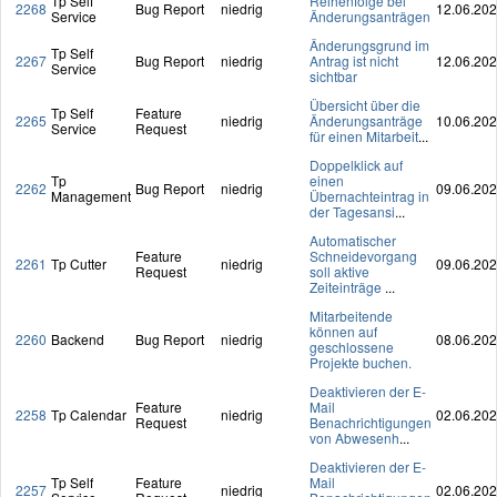
Tp Self
Reihenfolge bei
2268
Bug Report
niedrig
12.06.20
Service
Änderungsanträgen
Änderungsgrund im
Tp Self
2267
Bug Report
niedrig
Antrag ist nicht
12.06.20
Service
sichtbar
Übersicht über die
Tp Self
Feature
2265
niedrig
Änderungsanträge
10.06.20
Service
Request
für einen Mitarbeit
...
Doppelklick auf
Tp
einen
2262
Bug Report
niedrig
09.06.20
Management
Übernachteintrag in
der Tagesansi
...
Automatischer
Feature
Schneidevorgang
2261
Tp Cutter
niedrig
09.06.20
Request
soll aktive
Zeiteinträge
...
Mitarbeitende
können auf
2260
Backend
Bug Report
niedrig
08.06.20
geschlossene
Projekte buchen.
Deaktivieren der E-
Feature
Mail
2258
Tp Calendar
niedrig
02.06.20
Request
Benachrichtigungen
von Abwesenh
...
Deaktivieren der E-
Tp Self
Feature
Mail
2257
niedrig
02.06.20