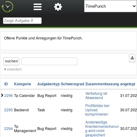
Offene Punkte und Anregungen für TimePunch.
suchen
erweitert
ID
Kategorie
Aufgabentyp
Schweregrad
Zusammenfassung
angelegt
Vertretung ist
2296
Tp Calendar
Bug Report
niedrig
31.07.20
Abwesend
Profilbilder bei
2295
Backend
Task
niedrig
Upload
30.07.20
komprimieren
Anderweitige
Tp
Krankenversicherun
2294
Bug Report
niedrig
30.07.20
Management
g wird nicht
gespeichert