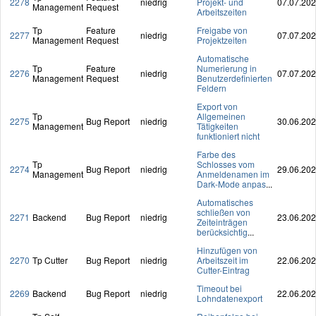
2278
niedrig
Projekt- und
07.07.20
Management
Request
Arbeitszeiten
Tp
Feature
Freigabe von
2277
niedrig
07.07.20
Management
Request
Projektzeiten
Automatische
Tp
Feature
Numerierung in
2276
niedrig
07.07.20
Management
Request
Benutzerdefinierten
Feldern
Export von
Tp
Allgemeinen
2275
Bug Report
niedrig
30.06.20
Management
Tätigkeiten
funktioniert nicht
Farbe des
Tp
Schlosses vom
2274
Bug Report
niedrig
29.06.20
Management
Anmeldenamen im
Dark-Mode anpas
...
Automatisches
schließen von
2271
Backend
Bug Report
niedrig
23.06.20
Zeiteinträgen
berücksichtig
...
Hinzufügen von
2270
Tp Cutter
Bug Report
niedrig
Arbeitszeit im
22.06.20
Cutter-Eintrag
Timeout bei
2269
Backend
Bug Report
niedrig
22.06.20
Lohndatenexport