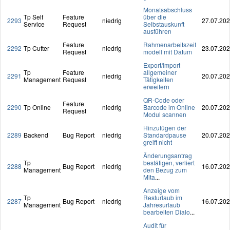
Monatsabschluss
Tp Self
Feature
über die
2293
niedrig
27.07.20
Service
Request
Selbstauskunft
ausführen
Feature
Rahmenarbeitszeit
2292
Tp Cutter
niedrig
23.07.20
Request
modell mit Datum
Export/Import
Tp
Feature
allgemeiner
2291
niedrig
20.07.20
Management
Request
Tätigkeiten
erweitern
QR-Code oder
Feature
2290
Tp Online
niedrig
Barcode im Online
20.07.20
Request
Modul scannen
Hinzufügen der
2289
Backend
Bug Report
niedrig
Standardpause
20.07.20
greift nicht
Änderungsantrag
Tp
bestätigen, verliert
2288
Bug Report
niedrig
16.07.20
Management
den Bezug zum
Mita
...
Anzeige vom
Tp
Resturlaub im
2287
Bug Report
niedrig
16.07.20
Management
Jahresurlaub
bearbeiten Dialo
...
Audit für