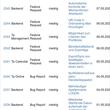
Automatische
Feature
Kontrolle der
2245
Backend
niedrig
07.05.20
Request
Wöchentlichen
Arbeitszeit
QR-Code in
Feature
2244
Backend
niedrig
Onboarding-Mail
06.05.20
Request
hinzufügen
Möglichkeit zum
Tp
Feature
2243
niedrig
Löschen des
06.05.20
Management
Request
Profilbilds
Feature
Bereitschaftsdienst
2242
Backend
niedrig
06.05.20
Request
und Zuschläge
Export/Sync von
Feature
bestätigten
2241
Tp Calendar
niedrig
05.05.20
Request
Abwesenheiten in
einen zent
...
NullReferenceExce
2240
Tp Online
Bug Report
niedrig
ption:
04.05.20
HandleStopwatch
Mehrdeutiger
2237
Backend
Bug Report
niedrig
Spaltenname
04.05.20
LOGON
Mitarbeiter
Start/Ende Datum
2236
Backend
Bug Report
niedrig
01.05.20
außerhalb der
zulässigen R
...