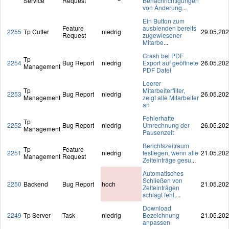
Service
Request
Benachrichtigungen
von Änderung
...
Ein Button zum
Feature
ausblenden bereits
2255
Tp Cutter
niedrig
29.05.20
Request
zugewiesener
Mitarbe
...
Crash bei PDF
Tp
2254
Bug Report
niedrig
Export auf geöffnete
26.05.20
Management
PDF Datei
Leerer
Tp
Mitarbeiterfilter,
2253
Bug Report
niedrig
26.05.20
Management
zeigt alle Mitarbeiter
an
Fehlerhafte
Tp
2252
Bug Report
niedrig
Umrechnung der
26.05.20
Management
Pausenzeit
Berichtszeitraum
Tp
Feature
2251
niedrig
festlegen, wenn alle
21.05.20
Management
Request
Zeiteinträge gesu
...
Automatisches
Schließen von
2250
Backend
Bug Report
hoch
21.05.20
Zeiteinträgen
schlägt fehl,
...
Download
2249
Tp Server
Task
niedrig
Bezeichnung
21.05.20
anpassen