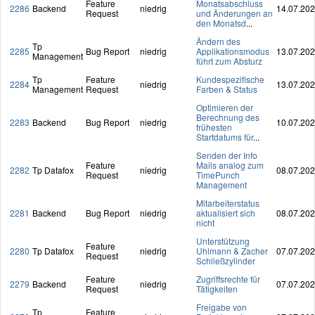
Feature
Monatsabschluss
2286
Backend
niedrig
14.07.20
Request
und Änderungen an
den Monatsd
...
Ändern des
Tp
2285
Bug Report
niedrig
Applikationsmodus
13.07.20
Management
führt zum Absturz
Tp
Feature
Kundespezifische
2284
niedrig
13.07.20
Management
Request
Farben & Status
Optimieren der
Berechnung des
2283
Backend
Bug Report
niedrig
10.07.20
frühesten
Startdatums für
...
Senden der Info
Feature
Mails analog zum
2282
Tp Datafox
niedrig
08.07.20
Request
TimePunch
Management
Mitarbeiterstatus
2281
Backend
Bug Report
niedrig
aktualisiert sich
08.07.20
nicht
Unterstützung
Feature
2280
Tp Datafox
niedrig
Uhlmann & Zacher
07.07.20
Request
Schließzylinder
Feature
Zugriffsrechte für
2279
Backend
niedrig
07.07.20
Request
Tätigkeiten
Freigabe von
Tp
Feature