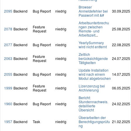
Browser
2095
Backend
Bug Report
niedrig
Anmeldefehler bei
30.09.2025
Passwort mit &#
Arbeitsunterbrechu
Feature
ngen zwischen
2078
Backend
niedrig
25.08.2025
Request
Remote- und
Arbeitszeit
...
YearlySummary
2077
Backend
Bug Report
niedrig
22.08.2025
wird nicht entfernt
Zeitlich
Feature
2063
Backend
niedrig
berücksichtigende
24.07.2025
Request
Tätigkeiten
Update Installation
2055
Backend
Bug Report
niedrig
wird nach einem
14.07.2025
Modul abgebrochen
Feature
Lizenzenzug bei
1999
Backend
niedrig
06.05.2025
Request
Archivierung
Bericht:
Stundennachweis.
1960
Backend
Bug Report
niedrig
24.02.2025
detaillierte
Übersicht
Überarbeiten der
1957
Backend
Task
niedrig
Berechtigungsprüfu
21.02.2025
ng