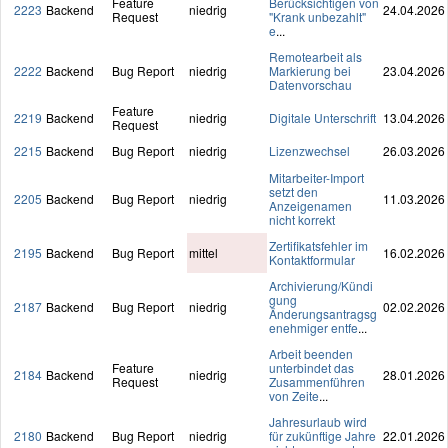
Feature
Berücksichtigen von
2223
Backend
niedrig
24.04.2026
Request
"Krank unbezahlt"
e
...
Remotearbeit als
2222
Backend
Bug Report
niedrig
Markierung bei
23.04.2026
Datenvorschau
Feature
2219
Backend
niedrig
Digitale Unterschrift
13.04.2026
Request
2215
Backend
Bug Report
niedrig
Lizenzwechsel
26.03.2026
Mitarbeiter-Import
setzt den
2205
Backend
Bug Report
niedrig
11.03.2026
Anzeigenamen
nicht korrekt
Zertifikatsfehler im
2195
Backend
Bug Report
mittel
16.02.2026
Kontaktformular
Archivierung/Kündi
gung
2187
Backend
Bug Report
niedrig
02.02.2026
Änderungsantragsg
enehmiger entfe
...
Arbeit beenden
Feature
unterbindet das
2184
Backend
niedrig
28.01.2026
Request
Zusammenführen
von Zeite
...
Jahresurlaub wird
2180
Backend
Bug Report
niedrig
für zukünftige Jahre
22.01.2026