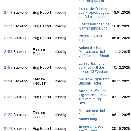
nicht angepasst,
...
Fehlende Prüfung
2179
Backend
Bug Report
niedrig
des Projektbudgets
18.01.2026
bei Administratoren
Lizenz tauschen bei
2177
Backend
Bug Report
niedrig
16.01.2026
Namensänderung
Projekttätigkeit-
2173
Backend
Bug Report
niedrig
08.01.2026
Import
Automatischer
Feature
2159
Backend
niedrig
Mailversandt bei
11.12.2025
Request
verfallenem Urlaub
Lohnfortzahlung
2155
Backend
Bug Report
niedrig
durchschnitt der
10.12.2025
letzten 13 Wochen
Feature
Neuer Multiplikator:
2134
Backend
niedrig
09.11.2025
Request
Budget-Faktor
Anzeige: Weitere
Ergebnisse stehen
2131
Backend
Bug Report
niedrig
07.11.2025
zur Verfügung.
Bitte
...
Mailversandt bei
Feature
2130
Backend
niedrig
fehlender
06.11.2025
Request
Abmeldung
Eingeschränkte
2119
Backend
Bug Report
niedrig
30.10.2025
Ausführung