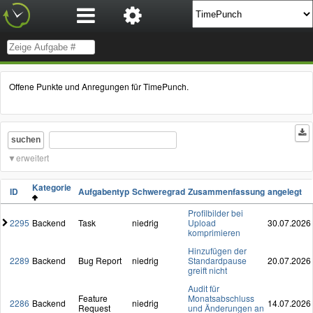
Offene Punkte und Anregungen für TimePunch.
suchen
erweitert
Kategorie
ID
Aufgabentyp
Schweregrad
Zusammenfassung
angelegt
Profilbilder bei
2295
Backend
Task
niedrig
Upload
30.07.2026
komprimieren
Hinzufügen der
2289
Backend
Bug Report
niedrig
Standardpause
20.07.2026
greift nicht
Audit für
Feature
Monatsabschluss
2286
Backend
niedrig
14.07.2026
Request
und Änderungen an