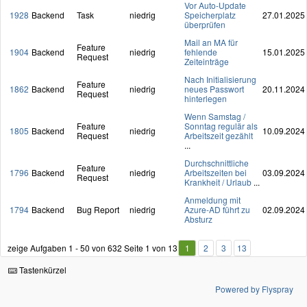
Vor Auto-Update
1928
Backend
Task
niedrig
Speicherplatz
27.01.2025
überprüfen
Mail an MA für
Feature
1904
Backend
niedrig
fehlende
15.01.2025
Request
Zeiteinträge
Nach Initialisierung
Feature
1862
Backend
niedrig
neues Passwort
20.11.2024
Request
hinterlegen
Wenn Samstag /
Feature
Sonntag regulär als
1805
Backend
niedrig
10.09.2024
Request
Arbeitszeit gezählt
...
Durchschnittliche
Feature
1796
Backend
niedrig
Arbeitszeiten bei
03.09.2024
Request
Krankheit / Urlaub
...
Anmeldung mit
1794
Backend
Bug Report
niedrig
Azure-AD führt zu
02.09.2024
Absturz
zeige Aufgaben 1 - 50 von 632
Seite 1 von 13
1
2
3
13
Tastenkürzel
Powered by Flyspray