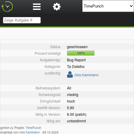
Status
geschlossen
Prozent erledigt
100%
Aufgabentyp
Bug Report
Kategorie
Tp Datafox
zuständig
nico.hammann
Betriebssystem
All
Schweregrad
niedrig
Dringlichkeit
hoch
betrifft Version
5.90
fällig in Version
6.00 (patch)
fällig am
unbestimmt
gehört zu Projekt:
TimePunch
angelegt von
nico.hammann
-
29.10.2025