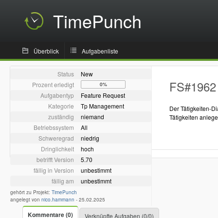
TimePunch
Überblick
Aufgabenliste
Status
New
FS#1962 -
Prozent erledigt
0%
Aufgabentyp
Feature Request
Kategorie
Tp Management
Der Tätigkeiten-D
zuständig
niemand
Tätigkeiten anleg
Betriebssystem
All
Schweregrad
niedrig
Dringlichkeit
hoch
betrifft Version
5.70
fällig in Version
unbestimmt
fällig am
unbestimmt
gehört zu Projekt:
TimePunch
angelegt von
nico.hammann
-
25.02.2025
Kommentare (0)
Verknüpfte Aufgaben (0/0)